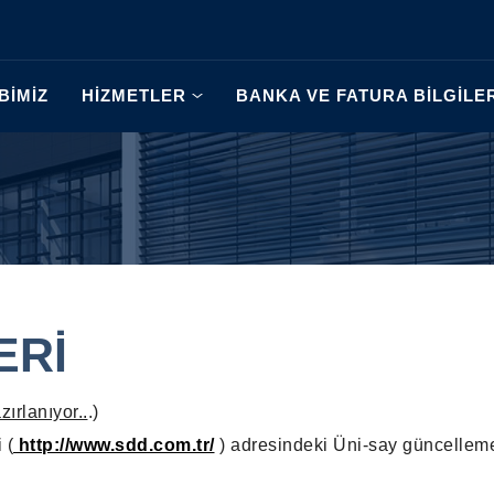
BİMİZ
HİZMETLER
BANKA VE FATURA BİLGİLE
ERİ
zırlanıyor..
.)
 (
http://www.sdd.com.tr/
) adresindeki Üni-say güncellem