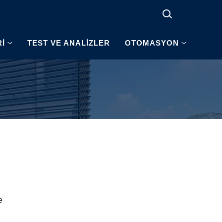
Rİ
TEST VE ANALİZLER
OTOMASYON
e