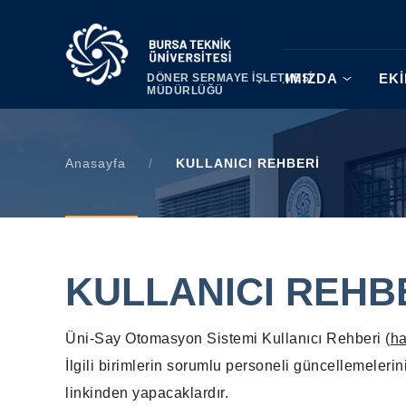
|
HAKKIMIZDA
EKİ
DÖNER SERMAYE İŞLETMESİ
MÜDÜRLÜĞÜ
Anasayfa
/
KULLANICI REHBERİ
KULLANICI REHB
Üni-Say Otomasyon Sistemi Kullanıcı Rehberi (
ha
İlgili birimlerin sorumlu personeli güncellemelerini
linkinden yapacaklardır.