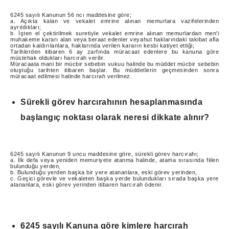
6245 sayılı Kanunun 56 ncı maddesine göre;
a. Açıkta kalan ve vekalet emrine alınan memurlara vazifelerinden
ayrıldıkları;
b. İşten el çektirilmek suretiyle vekalet emrine alınan memurlardan men'i
muhakeme kararı alan veya beraat edenler veyahut haklarındaki takibat afla
ortadan kaldırılanlara, haklarında verilen kararın kesbi katiyet ettiği;
Tarihlerden itibaren 6 ay zarfında müracaat edenlere bu kanuna göre
müstehak oldukları harcırah verilir.
Müracaata mani bir mücbir sebebin vukuu halinde bu müddet mücbir sebebin
oluştuğu tarihten itibaren başlar. Bu müddetlerin geçmesinden sonra
müracaat edilmesi halinde harcırah verilmez.
Sürekli görev harcırahının hesaplanmasında
başlangıç noktası olarak neresi dikkate alınır?
6245 sayılı Kanunun 9 uncu maddesine göre, sürekli görev harcırahı;
a. İlk defa veya yeniden memuriyete atanma halinde, atama sırasında fiilen
bulunduğu yerden,
b. Bulunduğu yerden başka bir yere atananlara, eski görev yerinden,
c. Geçici görevle ve vekaleten başka yerde bulundukları sırada başka yere
atananlara, eski görev yerinden itibaren harcırah ödenir.
6245 sayılı Kanuna göre kimlere harcırah