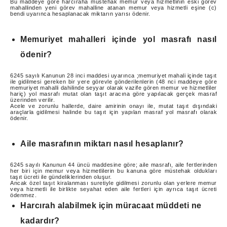
Bu maddeye göre harcıraha müstehak memur veya hizmetlinin eski görev
mahallinden yeni görev mahalline atanan memur veya hizmetli eşine (c)
bendi uyarınca hesaplanacak miktarın yarısı ödenir.
Memuriyet mahalleri içinde yol masrafı nasıl
ödenir?
6245 sayılı Kanunun 28 inci maddesi uyarınca ;memuriyet mahali içinde taşıt
ile gidilmesi gereken bir yere görevle gönderilenlerin (48 nci maddeye göre
memuriyet mahalli dahilinde seyyar olarak vazife gören memur ve hizmetliler
hariç) yol masrafı mutat olan taşıt aracına göre yapılacak gerçek masraf
üzerinden verilir.
Acele ve zorunlu hallerde, daire amirinin onayı ile, mutat taşıt dışındaki
araçlarla gidilmesi halinde bu taşıt için yapılan masraf yol masrafı olarak
ödenir.
Aile masrafının miktarı nasıl hesaplanır?
6245 sayılı Kanunun 44 üncü maddesine göre; aile masrafı, aile fertlerinden
her biri için memur veya hizmetlilerin bu kanuna göre müstehak oldukları
taşıt ücreti ile gündeliklerinden oluşur.
Ancak özel taşıt kiralanması suretiyle gidilmesi zorunlu olan yerlere memur
veya hizmetli ile birlikte seyahat eden aile fertleri için ayrıca taşıt ücreti
ödenmez.
Harcırah alabilmek için müracaat müddeti ne
kadardır?