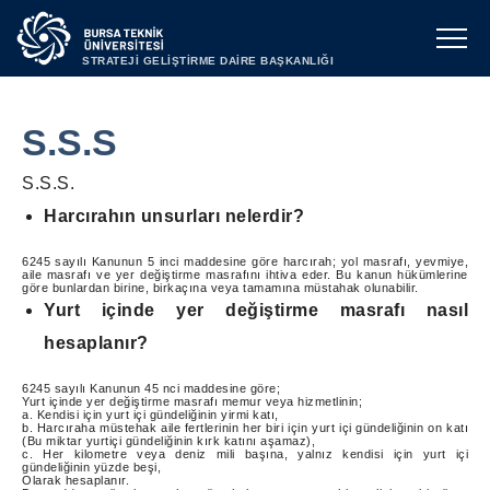
STRATEJİ GELİŞTİRME DAİRE BAŞKANLIĞI
S.S.S
S.S.S.
Harcırahın unsurları nelerdir?
6245 sayılı Kanunun 5 inci maddesine göre harcırah; yol masrafı, yevmiye,
aile masrafı ve yer değiştirme masrafını ihtiva eder. Bu kanun hükümlerine
göre bunlardan birine, birkaçına veya tamamına müstahak olunabilir.
Yurt içinde yer değiştirme masrafı nasıl
hesaplanır?
6245 sayılı Kanunun 45 nci maddesine göre;
Yurt içinde yer değiştirme masrafı memur veya hizmetlinin;
a. Kendisi için yurt içi gündeliğinin yirmi katı,
b. Harcıraha müstehak aile fertlerinin her biri için yurt içi gündeliğinin on katı
(Bu miktar yurtiçi gündeliğinin kırk katını aşamaz),
c. Her kilometre veya deniz mili başına, yalnız kendisi için yurt içi
gündeliğinin yüzde beşi,
Olarak hesaplanır.