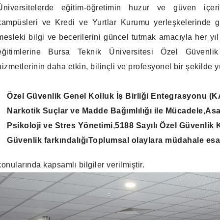
Üniversitelerde eğitim-öğretimin huzur ve güven içeri
kampüsleri ve Kredi ve Yurtlar Kurumu yerleşkelerinde g
mesleki bilgi ve becerilerini güncel tutmak amacıyla her yıl
eğitimlerine Bursa Teknik Üniversitesi Özel Güvenlik G
hizmetlerinin daha etkin, bilinçli ve profesyonel bir şekilde
Özel Güvenlik Genel Kolluk İş Birliği Entegrasyonu (
Narkotik Suçlar ve Madde Bağımlılığı ile Mücadele
,
Asa
Psikoloji ve Stres Yönetimi
,
5188 Sayılı Özel Güvenlik
Güvenlik farkındalığı
Toplumsal olaylara müdahale esa
konularında kapsamlı bilgiler verilmiştir.