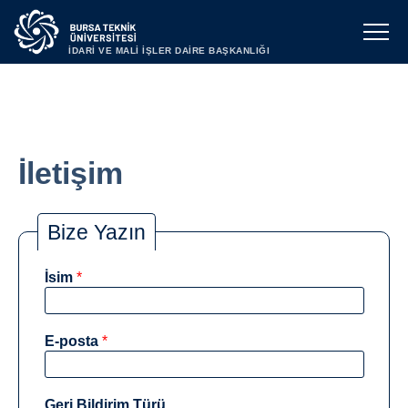
İDARİ VE MALİ İŞLER DAİRE BAŞKANLIĞI
İletişim
Bize Yazın
İsim
*
E-posta
*
Geri Bildirim Türü