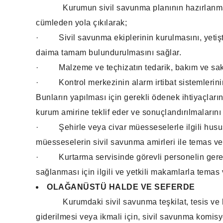
Kurumun sivil savunma planının hazırlanmasını
cümleden yola çıkılarak;
·
Sivil savunma ekiplerinin kurulmasını, yetişt
daima tamam bulundurulmasını sağlar.
·
Malzeme ve teçhizatın tedarik, bakım ve sak
·
Kontrol merkezinin alarm irtibat sistemlerini
Bunların yapılması için gerekli ödenek ihtiyaçları
kurum amirine teklif eder ve sonuçlandırılmalarını 
·
Şehirle veya civar müesseselerle ilgili hus
müesseselerin sivil savunma amirleri ile temas v
·
Kurtarma servisinde görevli personelin ger
sağlanması için ilgili ve yetkili makamlarla temas
OLAĞANÜSTÜ HALDE VE SEFERDE
Kurumdaki sivil savunma teşkilat, tesis ve h
giderilmesi veya ikmali için, sivil savunma komi