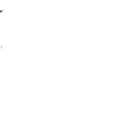
r,
r.