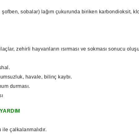
 şofben, sobalar) lağım çukurunda biriken karbondioksit, klo
i ilaçlar, zehirli hayvanların ısırması ve sokması sonucu oluşu
shal.
yumsuzluk, havale, bilinç kaybı.
unum durması.
sı
 YARDIM
ile çalkalanmalıdır.