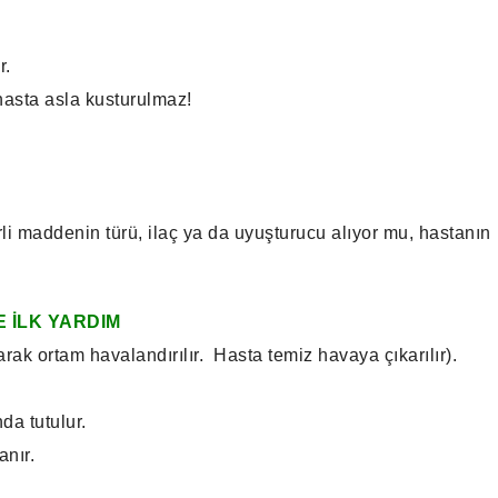
r.
hasta asla kusturulmaz!
hirli maddenin türü, ilaç ya da uyuşturucu alıyor mu, hastanın
 İLK YARDIM
arak ortam havalandırılır. Hasta temiz havaya çıkarılır).
da tutulur.
anır.