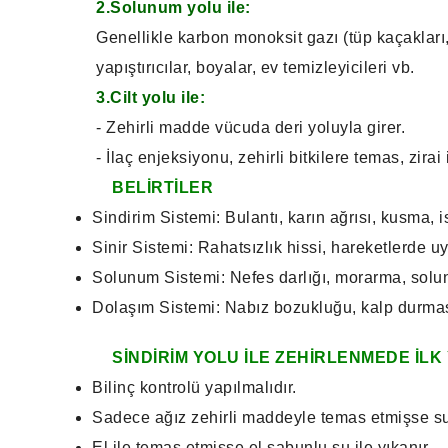
2.Solunum yolu ile:
Genellikle karbon monoksit gazı (tüp kaçakları,
yapıştırıcılar, boyalar, ev temizleyicileri vb.
3.Cilt yolu ile:
- Zehirli madde vücuda deri yoluyla girer.
- İlaç enjeksiyonu, zehirli bitkilere temas, zira
BELİRTİLER
Sindirim Sistemi: Bulantı, karın ağrısı, kusma, i
Sinir Sistemi: Rahatsızlık hissi, hareketlerde u
Solunum Sistemi: Nefes darlığı, morarma, sol
Dolaşım Sistemi: Nabız bozukluğu, kalp durma
SİNDİRİM YOLU İLE ZEHİRLENMEDE İLK
Bilinç kontrolü yapılmalıdır.
Sadece ağız zehirli maddeyle temas etmişse su 
El ile temas etmişse el sabunlu su ile yıkanır.